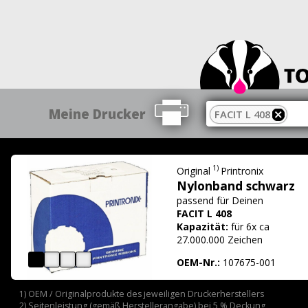
Meine Drucker
FACIT L 408
1)
Original
Printronix
Nylonband schwarz
passend für
Deinen
FACIT L 408
Kapazität:
für 6x ca
27.000.000 Zeichen
OEM-Nr.:
107675-001
1) OEM / Originalprodukte des jeweiligen Druckerherstellers
2) Seitenleistung (gemäß Herstellerangabe) bei 5 % Deckung