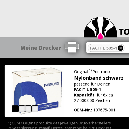
Meine Drucker
FACIT L 505-1
1)
Original
Printronix
Nylonband schwarz
passend für
Deinen
FACIT L 505-1
Kapazität:
für 6x ca
27.000.000 Zeichen
OEM-Nr.:
107675-001
1) OEM / Originalprodukte des jeweiligen Druckerherstellers
2) Seitenleistung (gemäß Herstellerangabe) bei 5 % Deckung