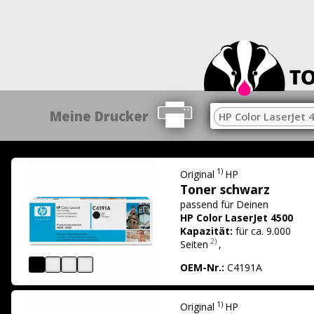
Meine Drucker
HP Color LaserJet 
1)
Original
HP
Toner schwarz
passend für
Deinen
HP Color LaserJet 4500
Kapazität:
für ca. 9.000
2)
Seiten
,
OEM-Nr.:
C4191A
1)
Original
HP