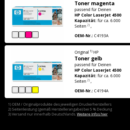
Toner magenta
passend für
Deinen
HP Color LaserJet 4500
Kapazität:
für ca. 6.000
2)
Seiten
,
OEM-Nr.:
C4193A
1)
Original
HP
Toner gelb
passend für
Deinen
HP Color LaserJet 4500
Kapazität:
für ca. 6.000
2)
Seiten
,
OEM-Nr.:
C4194A
1) OEM / Originalprodukte des jeweiligen Druckerherstellers
2) Seitenleistung (gemäß Herstellerangabe) bei 5 % Deckung
3) Versand nur innerhalb Deutschlands.
Weitere Infos hier