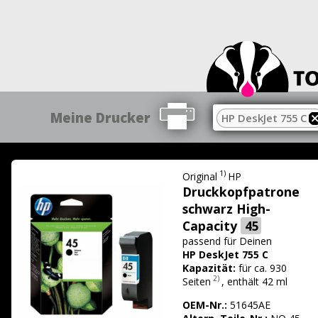
Meine Drucker
HP DeskJet 755 C
1)
Original
HP
Druckkopfpatrone
schwarz High-
Capacity
45
passend für
Deinen
HP DeskJet 755 C
Kapazität:
für ca. 930
2)
Seiten
,
enthält 42 ml
OEM-Nr.:
51645AE