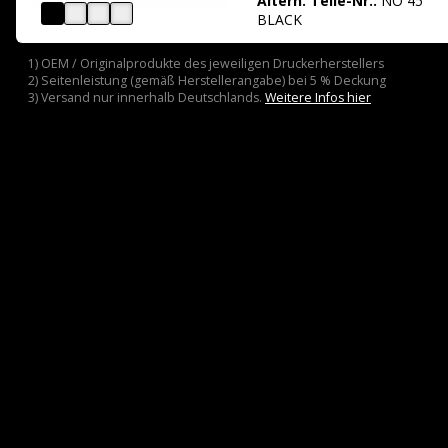
Altern. Teile-Nr.:
NO 45
BLACK
1) OEM / Originalprodukte des jeweiligen Druckerherstellers
2) Seitenleistung (gemäß Herstellerangabe) bei 5 % Deckung
3) Versand nur innerhalb Deutschlands.
Weitere Infos hier