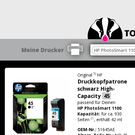
Meine Drucker
HP PhotoSmart 11
1)
Original
HP
Druckkopfpatrone
schwarz High-
Capacity
45
passend für
Deinen
HP PhotoSmart 1100
Kapazität:
für ca. 930
2)
Seiten
,
enthält 42 ml
OEM-Nr.:
51645AE