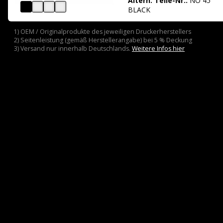
Altern. Teile-Nr.:
NO 45
BLACK
1) OEM / Originalprodukte des jeweiligen Druckerherstellers
2) Seitenleistung (gemäß Herstellerangabe) bei 5 % Deckung
3) Versand nur innerhalb Deutschlands.
Weitere Infos hier