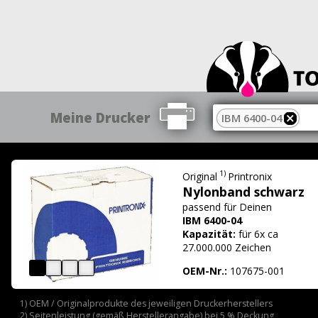
Meine Drucker
IBM 6400-04
1)
Original
Printronix
Nylonband schwarz
passend für
Deinen
IBM 6400-04
Kapazität:
für 6x ca
27.000.000 Zeichen
OEM-Nr.:
107675-001
1) OEM / Originalprodukte des jeweiligen Druckerherstellers
2) Seitenleistung (gemäß Herstellerangabe) bei 5 % Deckung