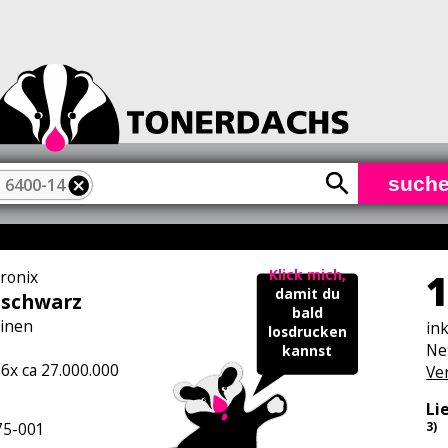
such
 6400-14
1
Klick mich,
tronix
damit du
 schwarz
bald
inen
in
losdrucken
Ne
kannst
 6x ca 27.000.000
Ve
Li
5-001
3)