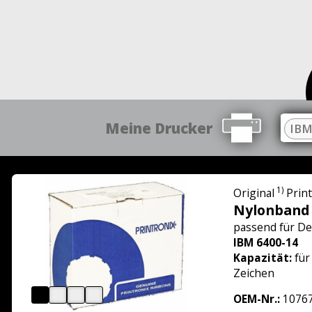
Meine Drucker
IBM
1)
Original
Prin
Nylonband
passend für
De
IBM 6400-14
Kapazität:
für
Zeichen
OEM-Nr.:
10767