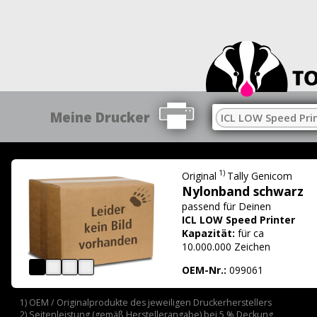
Meine Drucker
ICL LOW Speed Pri
1)
Original
Tally Genicom
Nylonband schwarz
passend für
Deinen
ICL LOW Speed Printer
Kapazität:
für ca
10.000.000 Zeichen
OEM-Nr.:
099061
1) OEM / Originalprodukte des jeweiligen Druckerherstellers
2) Seitenleistung (gemäß Herstellerangabe) bei 5 % Deckung