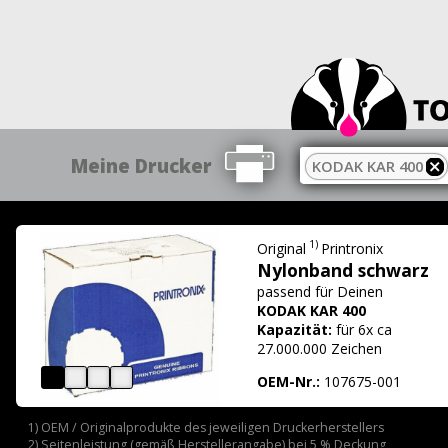
Meine Drucker
KODAK KAR 400
1)
Original
Printronix
Nylonband schwarz
passend für
Deinen
KODAK KAR 400
Kapazität:
für 6x ca
27.000.000 Zeichen
OEM-Nr.:
107675-001
1) OEM / Originalprodukte des jeweiligen Druckerherstellers
2) Seitenleistung (gemäß Herstellerangabe) bei 5 % Deckung