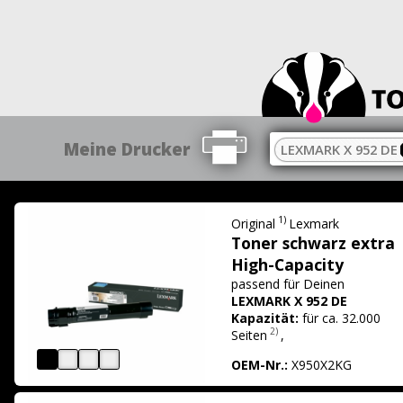
Meine Drucker
LEXMARK X 952 DE
1)
Original
Lexmark
Toner schwarz extra
High-Capacity
passend für
Deinen
LEXMARK X 952 DE
Kapazität:
für ca. 32.000
2)
Seiten
,
OEM-Nr.:
X950X2KG