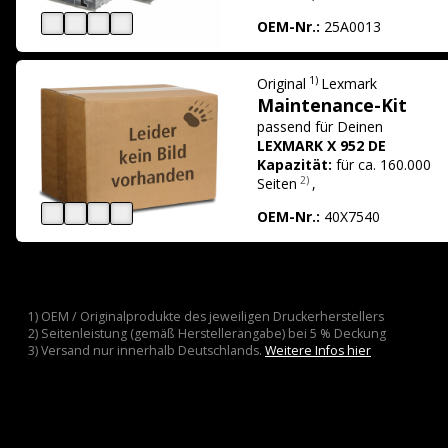
OEM-Nr.:
25A0013
1)
Original
Lexmark
Maintenance-Kit
passend für
Deinen
LEXMARK X 952 DE
Kapazität:
für ca. 160.000
2)
Seiten
,
OEM-Nr.:
40X7540
1) OEM / Originalprodukte des jeweiligen Druckerherstellers
2) Seitenleistung (gemäß Herstellerangabe) bei 5 % Deckung
3) Versand nur innerhalb Deutschlands.
Weitere Infos hier