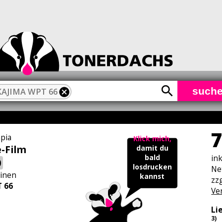
such
AJIMA WPT 66
7
pia
Klick mich,
e-Film
damit du
in
bald
0
losdrucken
Ne
inen
kannst
zzg
 66
Ve
Li
3)