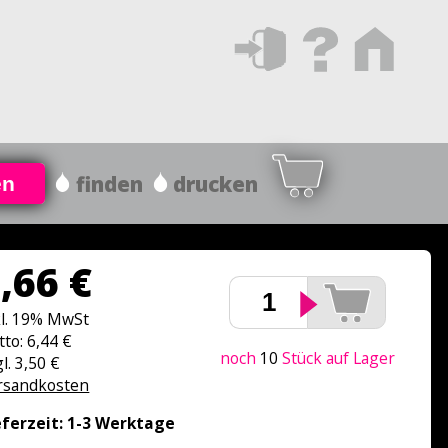
finden
drucken
en
,66 €
kl. 19% MwSt
tto: 6,44 €
noch
10
Stück auf Lager
l. 3,50 €
rsandkosten
eferzeit: 1-3 Werktage