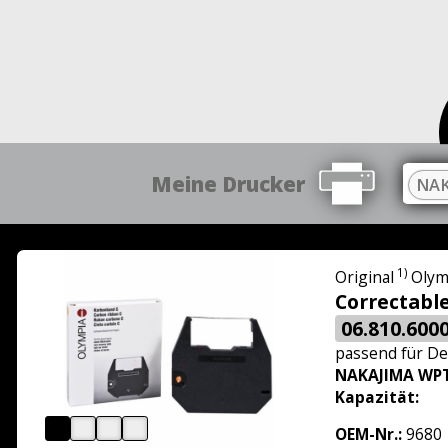
Meine Drucker
NAK
1)
Original
Olym
Correctabl
06.810.600
passend für
De
NAKAJIMA WPT
Kapazität:
OEM-Nr.:
9680