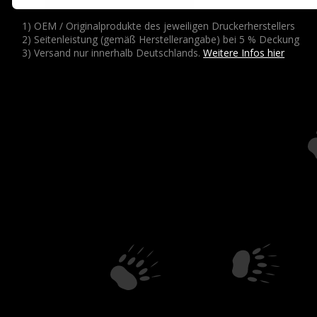
1) OEM / Originalprodukte des jeweiligen Druckerherstellers
2) Seitenleistung (gemäß Herstellerangabe) bei 5 % Deckung
3) Versand nur innerhalb Deutschlands.
Weitere Infos hier