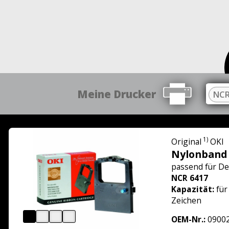
Meine Drucker
NCR
1)
Original
OKI
Nylonband
passend für
De
NCR 6417
Kapazität:
für
Zeichen
OEM-Nr.:
0900