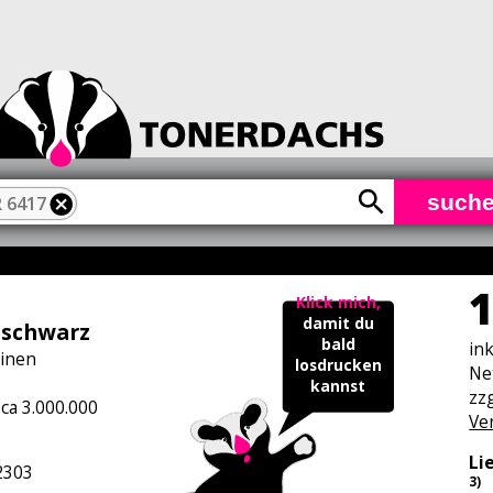
such
 6417
1
Klick mich,
damit du
 schwarz
bald
in
inen
losdrucken
Ne
kannst
zzg
 ca 3.000.000
Ve
Li
2303
3)