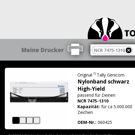
Meine Drucker
NCR 7475-1310
1)
Original
Tally Genicom
Nylonband schwarz
High-Yield
passend für
Deinen
NCR 7475-1310
Kapazität:
für ca 5.000.000
Zeichen
OEM-Nr.:
060425