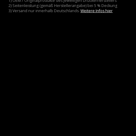
1) OEM / Originalprodukte des jeweiligen Druckerherstellers
2) Seitenleistung (gemäß Herstellerangabe) bei 5 % Deckung
3) Versand nur innerhalb Deutschlands.
Weitere Infos hier