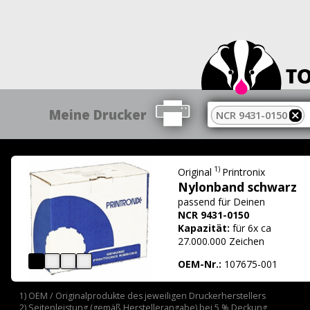
Meine Drucker
NCR 9431-0150
1)
Original
Printronix
Nylonband schwarz
passend für
Deinen
NCR 9431-0150
Kapazität:
für 6x ca
27.000.000 Zeichen
OEM-Nr.:
107675-001
1) OEM / Originalprodukte des jeweiligen Druckerherstellers
2) Seitenleistung (gemäß Herstellerangabe) bei 5 % Deckung