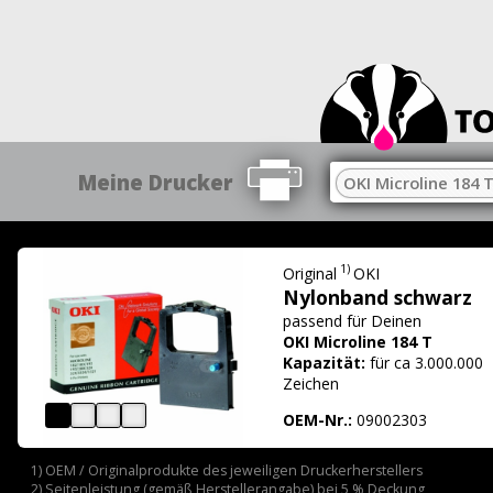
Meine Drucker
OKI Microline 184 
1)
Original
OKI
Nylonband schwarz
passend für
Deinen
OKI Microline 184 T
Kapazität:
für ca 3.000.000
Zeichen
OEM-Nr.:
09002303
1) OEM / Originalprodukte des jeweiligen Druckerherstellers
2) Seitenleistung (gemäß Herstellerangabe) bei 5 % Deckung