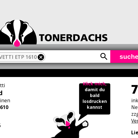
such
VETTI ETP 1610
7
Klick mich,
tti
damit du
d
bald
inen
in
losdrucken
1610
Ne
kannst
zzg
Ve
5
Li