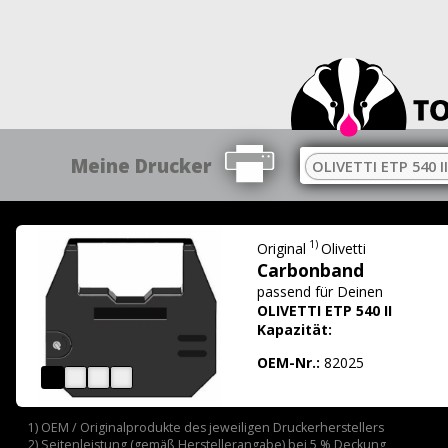
Meine Drucker
OLIVETTI ETP 540 II
1)
Original
Olivetti
Carbonband
passend für
Deinen
OLIVETTI ETP 540 II
Kapazität:
OEM-Nr.:
82025
1) OEM / Originalprodukte des jeweiligen Druckerherstellers
2) Seitenleistung (gemäß Herstellerangabe) bei 5 % Deckung