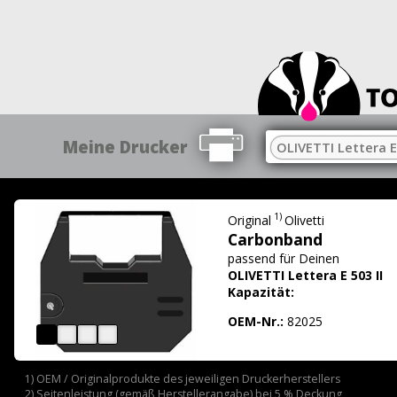
Meine Drucker
OLIVETTI Lettera E 
1)
Original
Olivetti
Carbonband
passend für
Deinen
OLIVETTI Lettera E 503 II
Kapazität:
OEM-Nr.:
82025
1) OEM / Originalprodukte des jeweiligen Druckerherstellers
2) Seitenleistung (gemäß Herstellerangabe) bei 5 % Deckung