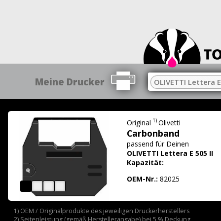
Meine Drucker
OLIVETTI Lettera E 
1)
Original
Olivetti
Carbonband
passend für
Deinen
OLIVETTI Lettera E 505 II
Kapazität:
OEM-Nr.:
82025
1) OEM / Originalprodukte des jeweiligen Druckerherstellers
2) Seitenleistung (gemäß Herstellerangabe) bei 5 % Deckung