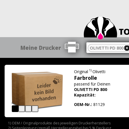
Meine Drucker
OLIVETTI PD 800
1)
Original
Olivetti
Farbrolle
passend für
Deinen
OLIVETTI PD 800
Kapazität:
OEM-Nr.:
81129
1) OEM / Originalprodukte des jeweiligen Druckerherstellers
2) Seitenleistung (gemäß Herstellerangabe) bei 5 % Deckung