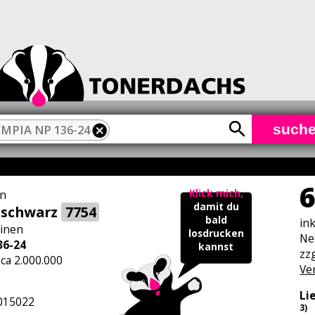
such
MPIA NP 136-24
6
Klick mich,
n
damit du
 schwarz
7754
bald
in
inen
losdrucken
Ne
36-24
kannst
zzg
 ca 2.000.000
Ve
Li
015022
3)