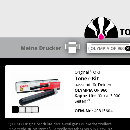
Meine Drucker
OLYMPIA OF 960
1)
Original
OKI
Toner-Kit
passend für
Deinen
OLYMPIA OF 960
Kapazität:
für ca. 3.000
2)
Seiten
,
OEM-Nr.:
40815604
1) OEM / Originalprodukte des jeweiligen Druckerherstellers
2) Seitenleistung (gemäß Herstellerangabe) bei 5 % Deckung