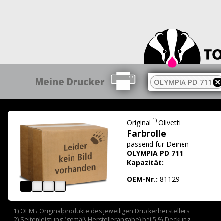
Meine Drucker
OLYMPIA PD 711
1)
Original
Olivetti
Farbrolle
passend für
Deinen
OLYMPIA PD 711
Kapazität:
OEM-Nr.:
81129
1) OEM / Originalprodukte des jeweiligen Druckerherstellers
2) Seitenleistung (gemäß Herstellerangabe) bei 5 % Deckung