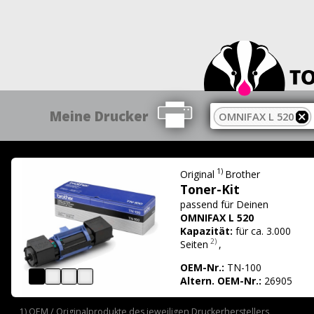
Meine Drucker
OMNIFAX L 520
1)
Original
Brother
Toner-Kit
passend für
Deinen
OMNIFAX L 520
Kapazität:
für ca. 3.000
2)
Seiten
,
OEM-Nr.:
TN-100
Altern. OEM-Nr.:
26905
1) OEM / Originalprodukte des jeweiligen Druckerherstellers