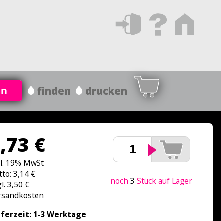
finden
drucken
en
,73 €
kl. 19% MwSt
tto: 3,14 €
noch
3
Stück auf Lager
l. 3,50 €
rsandkosten
eferzeit: 1-3 Werktage