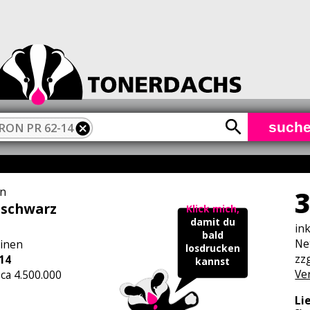
such
ON PR 62-14
n
3
 schwarz
Klick mich,
damit du
in
bald
Ne
inen
losdrucken
zzg
14
kannst
Ve
 ca 4.500.000
Li