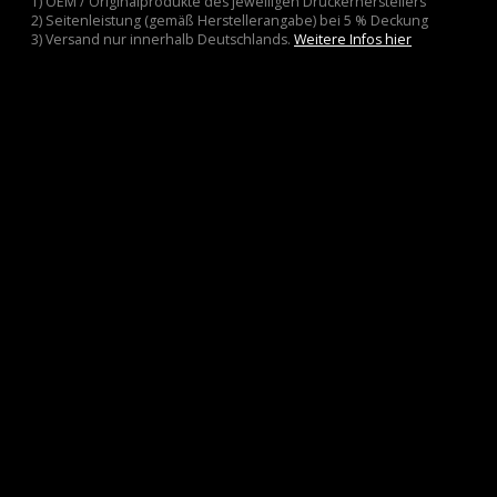
1) OEM / Originalprodukte des jeweiligen Druckerherstellers
2) Seitenleistung (gemäß Herstellerangabe) bei 5 % Deckung
3) Versand nur innerhalb Deutschlands.
Weitere Infos hier