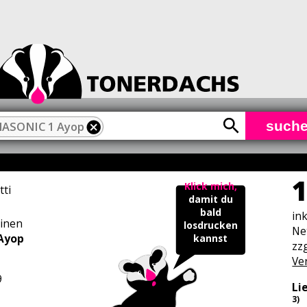
such
ASONIC 1 Ayop
1
Klick mich,
tti
damit du
bald
in
inen
losdrucken
Ne
Ayop
kannst
zzg
Ve
9
Li
3)