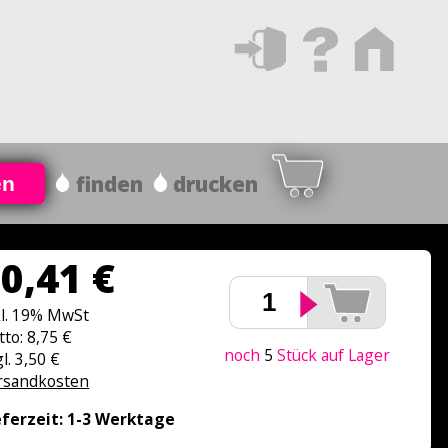
finden
drucken
en
0,41 €
kl. 19% MwSt
tto: 8,75 €
noch
5
Stück auf Lager
l. 3,50 €
rsandkosten
eferzeit: 1-3 Werktage