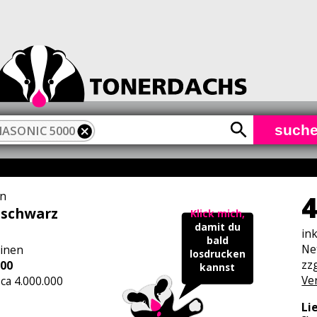
such
ASONIC 5000
n
4
 schwarz
Klick mich,
damit du
in
bald
Ne
inen
losdrucken
zzg
00
kannst
Ve
 ca 4.000.000
Li