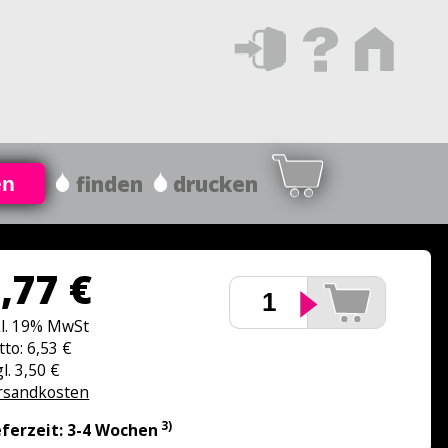
finden
drucken
en
,77 €
kl. 19% MwSt
tto: 6,53 €
l. 3,50 €
rsandkosten
3)
eferzeit: 3-4 Wochen