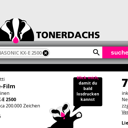
such
ASONIC KX-E 2500
7
Klick mich,
tti
damit du
e-Film
bald
inen
in
losdrucken
-E 2500
Ne
kannst
 ca 200.000 Zeichen
zzg
Ve
6
Li