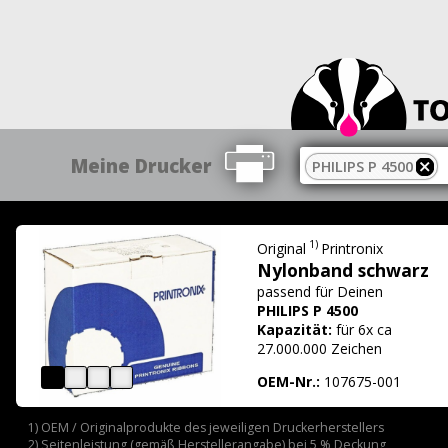
Meine Drucker
PHILIPS P 4500
1)
Original
Printronix
Nylonband schwarz
passend für
Deinen
PHILIPS P 4500
Kapazität:
für 6x ca
27.000.000 Zeichen
OEM-Nr.:
107675-001
1) OEM / Originalprodukte des jeweiligen Druckerherstellers
2) Seitenleistung (gemäß Herstellerangabe) bei 5 % Deckung