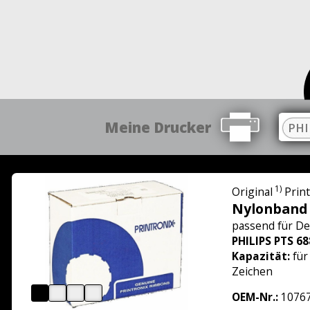
Meine Drucker
PHI
1)
Original
Prin
Nylonband
passend für
De
PHILIPS PTS 68
Kapazität:
für
Zeichen
OEM-Nr.:
10767