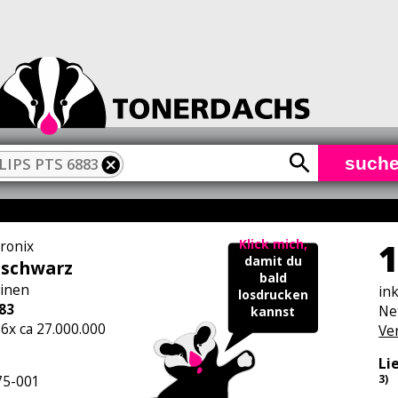
such
LIPS PTS 6883
1
Klick mich,
tronix
damit du
 schwarz
bald
inen
in
losdrucken
83
Ne
kannst
 6x ca 27.000.000
Ve
Li
5-001
3)