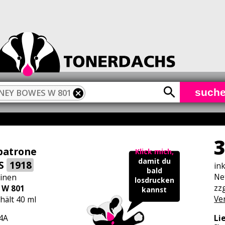
such
NEY BOWES W 801
3
patrone
Klick mich,
damit du
PS
1918
in
bald
Ne
inen
losdrucken
zzg
 W 801
kannst
Ve
hält 40 ml
Li
4A