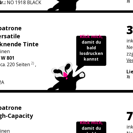
3)
Nr.:
NO 1918 BLACK
3
patrone
rsatile
Klick mich,
in
damit du
cknende Tinte
Ne
bald
inen
losdrucken
zzg
 W 801
kannst
Ve
2)
 ca. 220 Seiten
,
Li
3)
2A
patrone
7
gh-Capacity
Klick mich,
in
damit du
inen