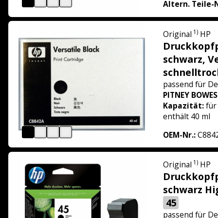
Altern. Teile-
1)
Original
HP
Druckkopf
schwarz, Ve
schnelltro
passend für
De
PITNEY BOWES
Kapazität:
für
enthält 40 ml
OEM-Nr.:
C884
1)
Original
HP
Druckkopf
schwarz Hi
45
passend für
De