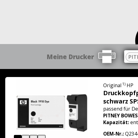
Meine Drucker
PIT
1)
Original
HP
Druckkopf
schwarz S
passend für
De
PITNEY BOWES
Kapazität:
ent
OEM-Nr.:
Q234