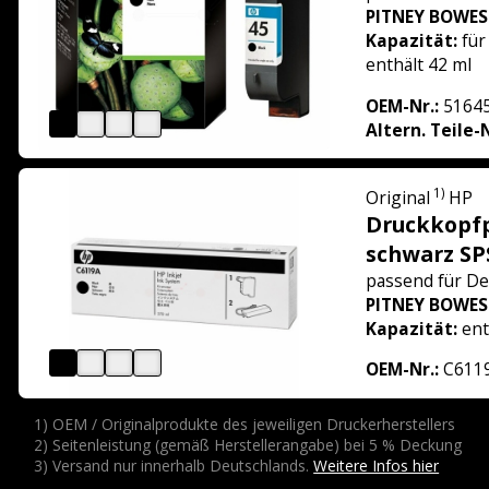
PITNEY BOWES
Kapazität:
für
enthält 42 ml
OEM-Nr.:
5164
Altern. Teile-
1)
Original
HP
Druckkopf
schwarz SP
passend für
De
PITNEY BOWES
Kapazität:
ent
OEM-Nr.:
C611
1) OEM / Originalprodukte des jeweiligen Druckerherstellers
2) Seitenleistung (gemäß Herstellerangabe) bei 5 % Deckung
3) Versand nur innerhalb Deutschlands.
Weitere Infos hier