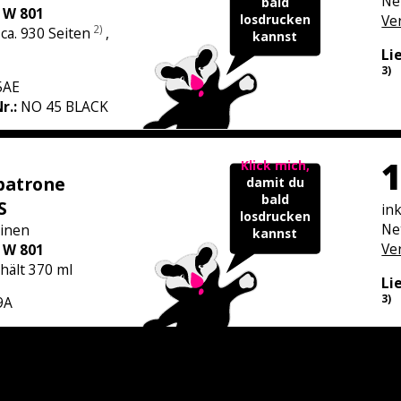
Ne
bald
 W 801
losdrucken
Ve
2)
 ca. 930 Seiten
,
kannst
Li
3)
5AE
Nr.:
NO 45 BLACK
1
Klick mich,
patrone
damit du
bald
S
in
losdrucken
Ne
inen
kannst
Ve
 W 801
hält 370 ml
Li
3)
9A