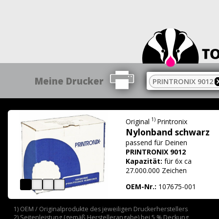
Meine Drucker
PRINTRONIX 9012
1)
Original
Printronix
Nylonband schwarz
passend für
Deinen
PRINTRONIX 9012
Kapazität:
für 6x ca
27.000.000 Zeichen
OEM-Nr.:
107675-001
1) OEM / Originalprodukte des jeweiligen Druckerherstellers
2) Seitenleistung (gemäß Herstellerangabe) bei 5 % Deckung