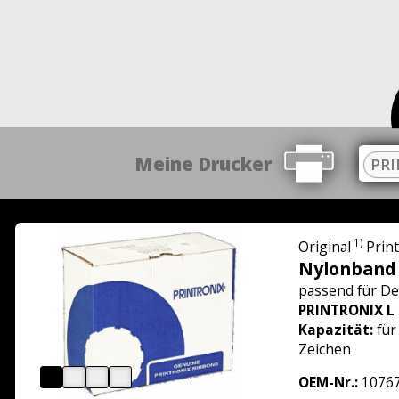
Meine Drucker
PRI
1)
Original
Prin
Nylonband
passend für
De
PRINTRONIX L
Kapazität:
für
Zeichen
OEM-Nr.:
10767