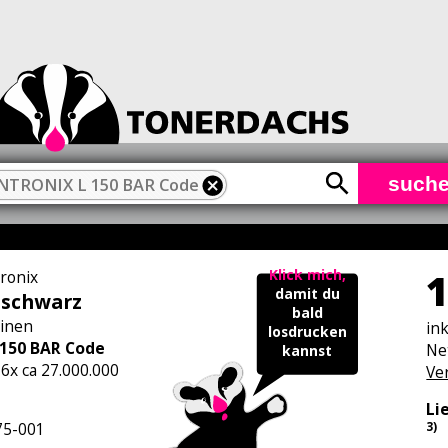
such
NTRONIX L 150 BAR Code
1
Klick mich,
tronix
damit du
 schwarz
bald
inen
in
losdrucken
 150 BAR Code
Ne
kannst
 6x ca 27.000.000
Ve
Li
5-001
3)