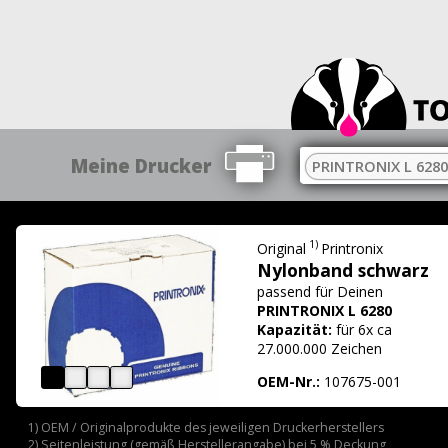
Meine Drucker
PRINTRONIX L 6280
1)
Original
Printronix
Nylonband schwarz
passend für
Deinen
PRINTRONIX L 6280
Kapazität:
für 6x ca
27.000.000 Zeichen
OEM-Nr.:
107675-001
1) OEM / Originalprodukte des jeweiligen Druckerherstellers
2) Seitenleistung (gemäß Herstellerangabe) bei 5 % Deckung