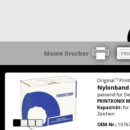
Meine Drucker
PRI
1)
Original
Prin
Nylonband
passend für
De
PRINTRONIX M
Kapazität:
für
Zeichen
OEM-Nr.:
10767