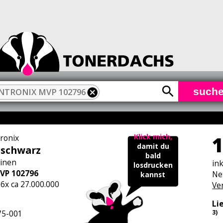
such
NTRONIX MVP 102796
1
Klick mich,
tronix
damit du
 schwarz
bald
inen
in
losdrucken
VP 102796
Ne
kannst
 6x ca 27.000.000
Ve
Li
5-001
3)