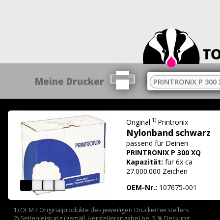
Meine Drucker
PRINTRONIX P 300
1)
Original
Printronix
Nylonband schwarz
passend für
Deinen
PRINTRONIX P 300 XQ
Kapazität:
für 6x ca
27.000.000 Zeichen
OEM-Nr.:
107675-001
1) OEM / Originalprodukte des jeweiligen Druckerherstellers
2) Seitenleistung (gemäß Herstellerangabe) bei 5 % Deckung