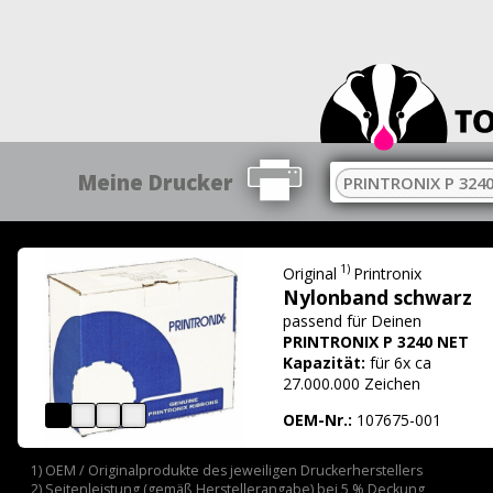
Meine Drucker
PRINTRONIX P 324
1)
Original
Printronix
Nylonband schwarz
passend für
Deinen
PRINTRONIX P 3240 NET
Kapazität:
für 6x ca
27.000.000 Zeichen
OEM-Nr.:
107675-001
1) OEM / Originalprodukte des jeweiligen Druckerherstellers
2) Seitenleistung (gemäß Herstellerangabe) bei 5 % Deckung