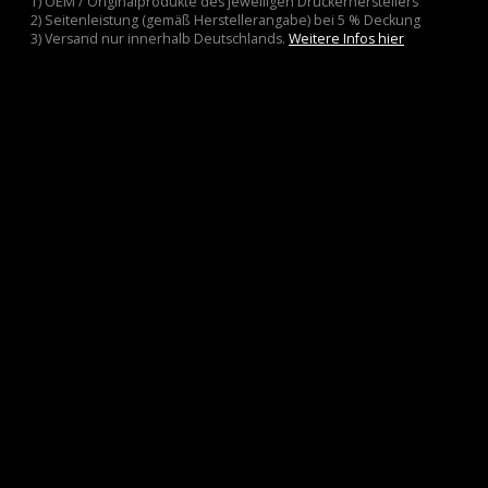
1) OEM / Originalprodukte des jeweiligen Druckerherstellers
2) Seitenleistung (gemäß Herstellerangabe) bei 5 % Deckung
3) Versand nur innerhalb Deutschlands.
Weitere Infos hier