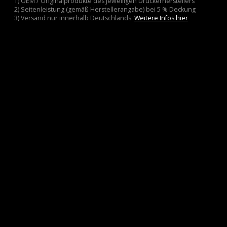
1) OEM / Originalprodukte des jeweiligen Druckerherstellers
2) Seitenleistung (gemäß Herstellerangabe) bei 5 % Deckung
3) Versand nur innerhalb Deutschlands.
Weitere Infos hier