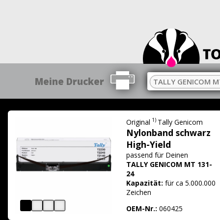
Meine Drucker
TALLY GENICOM MT
1)
Original
Tally Genicom
Nylonband schwarz
High-Yield
passend für
Deinen
TALLY GENICOM MT 131-
24
Kapazität:
für ca 5.000.000
Zeichen
OEM-Nr.:
060425